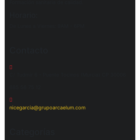
Formación sanitaria de calidad.
Horario:
De Lunes a Viernes: 9AM - 6PM
Contacto
C/ Tudmir 6 - Puente Tocinos (Murcia) CP 30006
685 56 75 12
nicegarcia@grupoarcaelum.com
Categorías