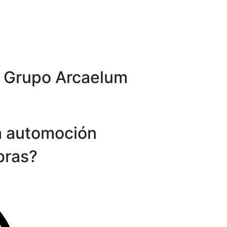
- Grupo Arcaelum
la automoción
bras?